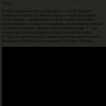
Knez).
Poučuje nadaljevalni tečaj afriških plesov v Studiu Baobab v
Ljubljani in v Plesni izbi Maribor. Nastopa v različnih projektih
KUDa Baobab – otroški predstavi Obisk v afriški vasi, Rdeča
zemlja, nastopih pevskega zbora Sankofa, plesno glasbeni predstavi
Dia Diasso Diasspora. Muziklu Delo na Belo in drugih. V vlogi
producentke sodeluje pri projektu Izrazni svet afriške kulture
(ISAK), ki organizira različna plesna in glasbena usposabljanja za
priseljence iz Afrike in njihove potomce, ki živijo v Sloveniji.