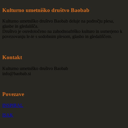
Kulturno umetniško društvo Baobab
Kulturno umetniško društvo Baobab deluje na področju plesa,
glasbe in gledališča.
Društvo je osredotočeno na zahodnoafriško kulturo in usmerjeno k
povezovanju le-te s sodobnim plesom, glasbo in gledališčem.
Kontakt
Kulturno umetniško društvo Baobab
info@baobab.si
Povezave
INSPIRAL
ISAK