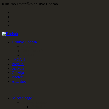
Kulturno umetniško društvo Baobab
Društvo Baobab
O društvu
Ekipa Baobab
Kontakt
TEČAJI
Projekti
Sankofa
Galerija
Baofest
Aktualno
Select a page
Društvo Baobab
O društvu