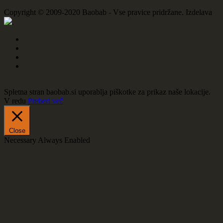
Copyright © 2009-2020 Baobab - Vse pravice pridržane. Izdelava
.
Spletna stran baobab.si uporablja piškotke za prikaz naše lokacije.
V redu
Preberi več
Close
Necessary
Always Enabled