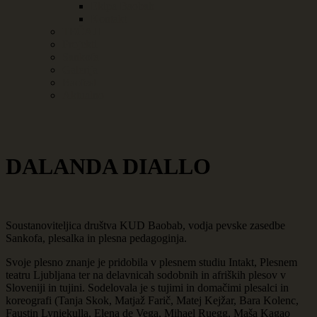
Ekipa Baobab
Kontakt
TEČAJI
Projekti
Sankofa
Galerija
Baofest
Aktualno
DALANDA DIALLO
Soustanoviteljica društva KUD Baobab, vodja pevske zasedbe
Sankofa, plesalka in plesna pedagoginja.
Svoje plesno znanje je pridobila v plesnem studiu Intakt, Plesnem
teatru Ljubljana ter na delavnicah sodobnih in afriških plesov v
Sloveniji in tujini. Sodelovala je s tujimi in domačimi plesalci in
koreografi (Tanja Skok, Matjaž Farič, Matej Kejžar, Bara Kolenc,
Faustin Lyniekulla, Elena de Vega, Mihael Ruegg, Maša Kagao